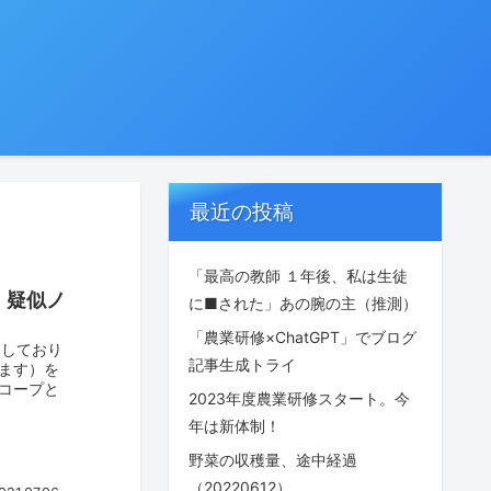
最近の投稿
「最高の教師 １年後、私は生徒
。疑似ノ
に■された」あの腕の主（推測）
「農業研修×ChatGPT」でブログ
としており
記事生成トライ
ます）を
コープと
2023年度農業研修スタート。今
年は新体制！
野菜の収穫量、途中経過
（20220612）