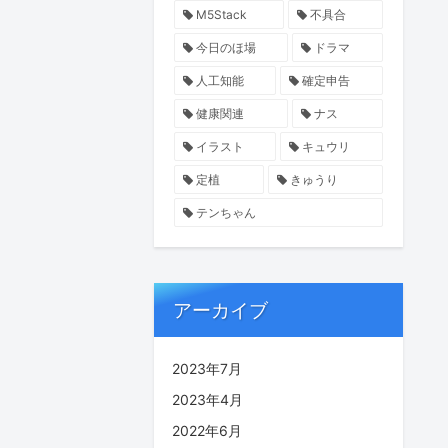
M5Stack
不具合
今日のほ場
ドラマ
人工知能
確定申告
健康関連
ナス
イラスト
キュウリ
定植
きゅうり
テンちゃん
アーカイブ
2023年7月
2023年4月
2022年6月