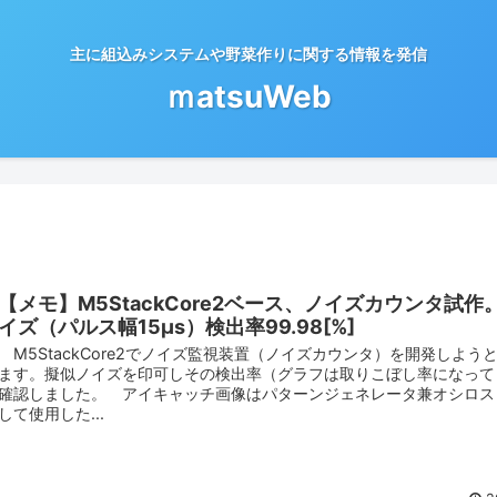
主に組込みシステムや野菜作りに関する情報を発信
ｍatsuWeb
【メモ】M5StackCore2ベース、ノイズカウンタ試作
イズ（パルス幅15μs）検出率99.98[%]
M5StackCore2でノイズ監視装置（ノイズカウンタ）を開発しよう
ます。擬似ノイズを印可しその検出率（グラフは取りこぼし率になって
確認しました。 アイキャッチ画像はパターンジェネレータ兼オシロス
して使用した...