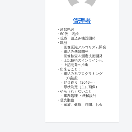
管理者
・愛知県民
・50代、既婚
・現職：組込み機器開発
・職歴：
・画像認識アルゴリズム開発
・組込み機器開発
・画像検査＆測定技術開発
・上記技術のインライン化
・上記開発の推進
・出来ること：
・組込み系プログラミング
（C言語）
・野菜作り（2016～）
・形状測定（主に画像）
・やら（れ）ないこと
・事務処理 ・機械設計
・優先順位
・家族、健康、時間、お金