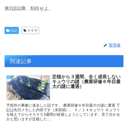
第2話以降、刮目せよ。
日記
ドラマ
管理者
関連記事
定植から３週間、全く成長しない
日記
キュウリの謎（農業研修６年目最
大の謎に遭遇）
予想外の事象に迷走した話です。 農業研修６年目最大の謎に遭遇 下
記は先日メモした内容です（未投稿）。 ５／１４キュウリ キュウリ
を植えてからそろそろ3週間が経過しようとしています。見て分かる
かと思いますが定植した...