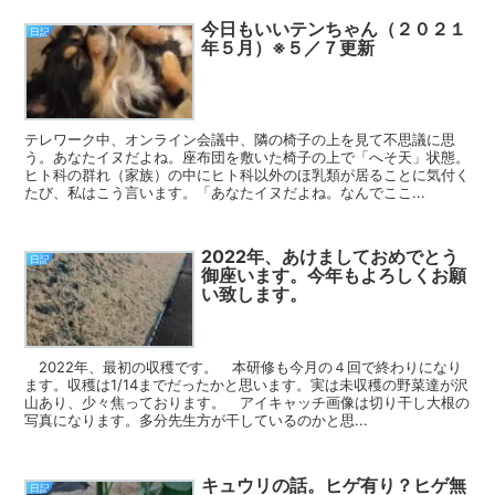
今日もいいテンちゃん（２０２１
日記
年５月）※５／７更新
テレワーク中、オンライン会議中、隣の椅子の上を見て不思議に思
う。あなたイヌだよね。座布団を敷いた椅子の上で「へそ天」状態。
ヒト科の群れ（家族）の中にヒト科以外のほ乳類が居ることに気付く
たび、私はこう言います。「あなたイヌだよね。なんでここ...
2022年、あけましておめでとう
日記
御座います。今年もよろしくお願
い致します。
2022年、最初の収穫です。 本研修も今月の４回で終わりになり
ます。収穫は1/14までだったかと思います。実は未収穫の野菜達が沢
山あり、少々焦っております。 アイキャッチ画像は切り干し大根の
写真になります。多分先生方が干しているのかと思...
キュウリの話。ヒゲ有り？ヒゲ無
日記