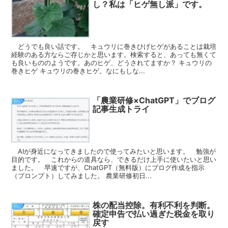
し？私は「ヒゲ無し派」です。
どうでも良い話です。 キュウリに巻きひげヒゲがあることは栽培
経験のある方ならご存じかと思います。検索すると、あっても無くて
も良いもののようです。あのヒゲ、どうされてますか？ キュウリの
巻きヒゲ キュウリの巻きヒゲ。なにもしな...
「農業研修×ChatGPT」でブログ
日記
記事生成トライ
AIが身近になってきましたので使ってみたいと思います。 勉強が
目的です。 これからの道具なら、できるだけ上手に使いたいと思い
ました。 早速ですが、ChatGPT（無料版）にブログ作成を指示
（プロンプト）してみました。 農業研修初日...
株の配当控除。有利不利を判断。
日記
確定申告で払い過ぎた税金を取り
戻す