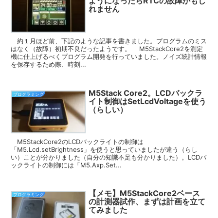
ようになったらRTCの故障かもし
れません
約１月ほど前、下記のような記事を書きました。プログラムのミス
はなく（故障）初期不良だったようです。 M5StackCore2を測定
機に仕上げるべくプログラム開発を行っていました。ノイズ統計情報
を保存するため際、時刻...
M5Stack Core2。LCDバックラ
プログラミング
イト制御はSetLcdVoltageを使う
（らしい）
M5StackCore2のLCDバックライトの制御は
「M5.Lcd.setBrightness」を使うと思っていましたが違う（らし
い）ことが分かりました（自分の知識不足も分かりました）。LCDバ
ックライトの制御には「M5.Axp.Set...
【メモ】M5StackCore2ベース
プログラミング
の計測器試作、まずは計画を立て
てみました