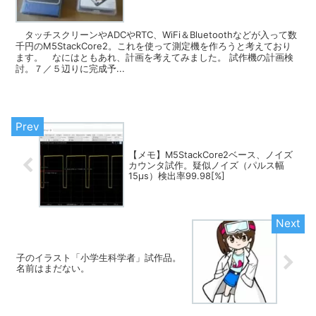
タッチスクリーンやADCやRTC、WiFi＆Bluetoothなどが入って数
千円のM5StackCore2。これを使って測定機を作ろうと考えており
ます。 なにはともあれ、計画を考えてみました。 試作機の計画検
討。７／５辺りに完成予...
【メモ】M5StackCore2ベース、ノイズ
カウンタ試作。疑似ノイズ（パルス幅
15μs）検出率99.98[%]
子のイラスト「小学生科学者」試作品。
名前はまだない。