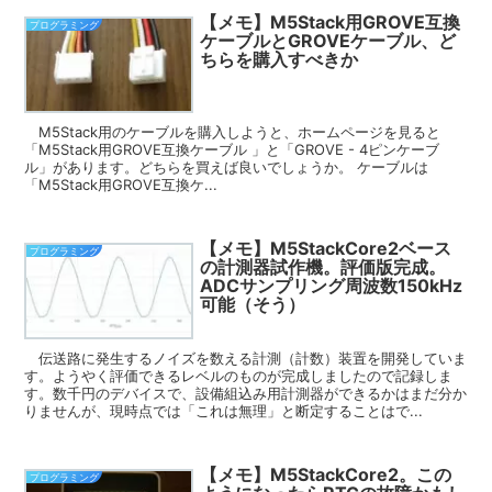
【メモ】M5Stack用GROVE互換
プログラミング
ケーブルとGROVEケーブル、ど
ちらを購入すべきか
M5Stack用のケーブルを購入しようと、ホームページを見ると
「M5Stack用GROVE互換ケーブル 」と「GROVE - 4ピンケーブ
ル」があります。どちらを買えば良いでしょうか。 ケーブルは
「M5Stack用GROVE互換ケ...
【メモ】M5StackCore2ベース
プログラミング
の計測器試作機。評価版完成。
ADCサンプリング周波数150kHz
可能（そう）
伝送路に発生するノイズを数える計測（計数）装置を開発していま
す。ようやく評価できるレベルのものが完成しましたので記録しま
す。数千円のデバイスで、設備組込み用計測器ができるかはまだ分か
りませんが、現時点では「これは無理」と断定することはで...
【メモ】M5StackCore2。この
プログラミング